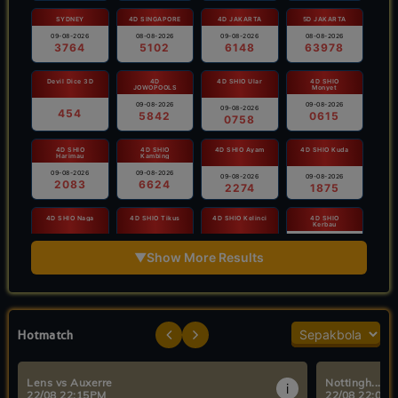
SYDNEY
4D SINGAPORE
4D JAKARTA
5D JAKARTA
09-08-2026
08-08-2026
09-08-2026
08-08-2026
3764
5102
6148
63978
Devil Dice 3D
4D
4D SHIO Ular
4D SHIO
JOWOPOOLS
Monyet
09-08-2026
09-08-2026
09-08-2026
454
5842
0615
0758
4D SHIO
4D SHIO
4D SHIO Ayam
4D SHIO Kuda
Harimau
Kambing
09-08-2026
09-08-2026
09-08-2026
09-08-2026
2083
6624
2274
1875
4D SHIO Naga
4D SHIO Tikus
4D SHIO Kelinci
4D SHIO
Kerbau
09-08-2026
09-08-2026
09-08-2026
09-08-2026
2615
▼
Show More Results
8778
3830
1315
AQUARIUS 5D
PISCES 5D
AQUARIUS 3D
PISCES 3D
09-08-2026
09-08-2026
09-08-2026
09-08-2026
16256
04784
564
981
Hotmatch
3D ARIES
3D VIRGO
3D LIBRA
5D CANCER
09-08-2026
08-08-2026
08-08-2026
08-08-2026
970
309
841
69206
Lens vs Auxerre
Nottingh... vs
i
22/08 22:15PM
22/08 22:00