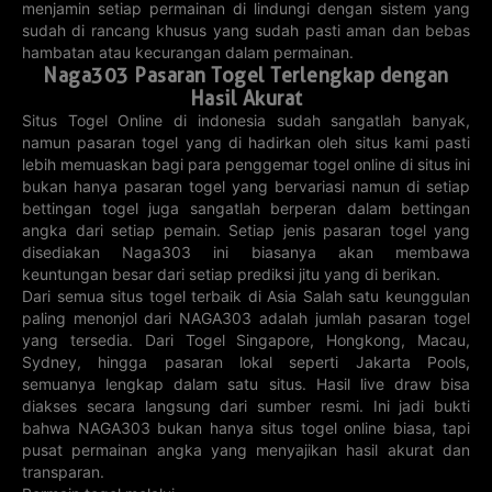
menjamin setiap permainan di lindungi dengan sistem yang
3816
2503
956
5224
sudah di rancang khusus yang sudah pasti aman dan bebas
hambatan atau kecurangan dalam permainan.
4D DOMINICA
3D IDAHO
3D KANSAS
5D LOUISIANA
Naga303 Pasaran Togel Terlengkap dengan
09-08-2026
09-08-2026
09-08-2026
09-08-2026
1238
197
110
50410
Hasil Akurat
Situs Togel Online di indonesia sudah sangatlah banyak,
3D LOUISIANA
3D MARYLAND
5D MARYLAND
5D
namun pasaran togel yang di hadirkan oleh situs kami pasti
PENNSYLVANIA
09-08-2026
lebih memuaskan bagi para penggemar togel online di situs ini
09-08-2026
09-08-2026
09-08-2026
83892
068
228
86222
bukan hanya pasaran togel yang bervariasi namun di setiap
bettingan togel juga sangatlah berperan dalam bettingan
5D
5D CAMBODIA
3D
3D GEORGIA
WASHINGTON
CONNECTICUT
angka dari setiap pemain. Setiap jenis pasaran togel yang
DC
disediakan Naga303 ini biasanya akan membawa
09-08-2026
09-08-2026
09-08-2026
09-08-2026
38235
08068
665
316
keuntungan besar dari setiap prediksi jitu yang di berikan.
Dari semua situs togel terbaik di Asia Salah satu keunggulan
3D INDIANA
3D IOWA
3D NEBRASKA
3D NEW
paling menonjol dari NAGA303 adalah jumlah pasaran togel
JERSEY
yang tersedia. Dari Togel Singapore, Hongkong, Macau,
09-08-2026
09-08-2026
09-08-2026
09-08-2026
022
172
350
325
Sydney, hingga pasaran lokal seperti Jakarta Pools,
semuanya lengkap dalam satu situs. Hasil live draw bisa
3D VIETLOTT
3D WESTERN
3D POLLA
3D ILLINOIS
MAX
CAN
CHILIE
diakses secara langsung dari sumber resmi. Ini jadi bukti
07-08-2026
09-08-2026
09-08-2026
bahwa NAGA303 bukan hanya situs togel online biasa, tapi
09-08-2026
464
227
154
161
pusat permainan angka yang menyajikan hasil akurat dan
transparan.
3D ONTARIO
3D QUEBEC
3D AU
3D DELAWARE
LOTTERYWEST