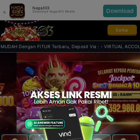
Naga303
Download
×
Download Naga303 Mobile
Daftar
gan FITUR Terbaru, Deposit Via : - VIRTUAL ACCOUNT - E-WAL
×